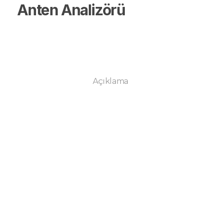
Anten Analizörü
Açıklama
Kampanya ve
yeniliklerden ilk sen
haberdar ol.