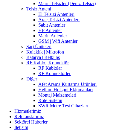
Marin Telsizler (Deniz Telsizi)
Telsiz Anteni
El Telsizi Antenleri
Araç Telsizi Antenleri
Sabit Antenler
HF Antenler
Marin Antenler
GSM | Wifi Antenler
Şarj Üniteleri
Kulaklık | Mikrofon
Batarya | Belklips
RF Kablo | Konnektör
RF Kablolar
RF Konnektörler
Diğer
Afet Arama Kurtarma Ürünleri
Helium Hotspot Ekipmanları
Montaj Malzemeleri
Röle Sistemi
SWR Metre Test Cihazları
Hizmetlerimiz
Referanslarımız
Sektörel Haberler
İletişim