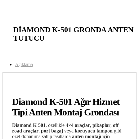
open
DİAMOND K-501 GRONDA ANTEN
TUTUCU
Açıklama
Diamond K-501 Ağır Hizmet
Tipi Anten Montaj Grondası
Diamond K-501
, özellikle
4×4 araçlar
,
pikaplar
,
off-
road araçlar
,
port bagaj
veya
koruyucu tampon
gibi
özel donanıma sahip taşıtlarda
anten montajı için