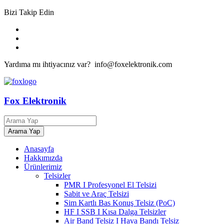
Bizi Takip Edin
Yardıma mı ihtiyacınız var? info@foxelektronik.com
Fox Elektronik
Anasayfa
Hakkımızda
Ürünlerimiz
Telsizler
PMR I Profesyonel El Telsizi
Sabit ve Araç Telsizi
Sim Kartlı Bas Konuş Telsiz (PoC)
HF I SSB I Kısa Dalga Telsizler
Air Band Telsiz I Hava Bandı Telsiz