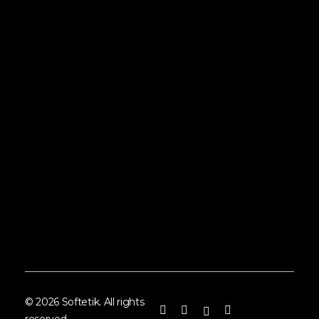
Hak
Ürü
İlet
© 2026 Softetik. All rights