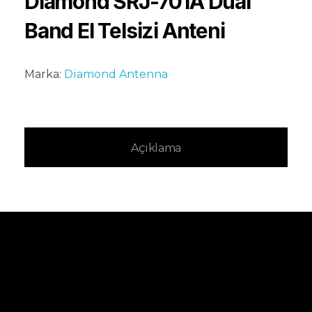
Diamond SRJ-701A Dual
Band El Telsizi Anteni
Marka:
Diamond Antenna
Açıklama
Kampanya ve
yeniliklerden ilk sen
haberdar ol.