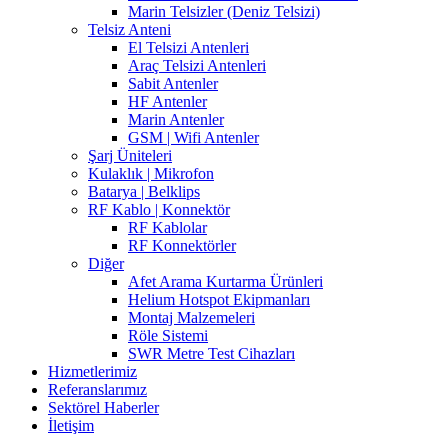
Marin Telsizler (Deniz Telsizi)
Telsiz Anteni
El Telsizi Antenleri
Araç Telsizi Antenleri
Sabit Antenler
HF Antenler
Marin Antenler
GSM | Wifi Antenler
Şarj Üniteleri
Kulaklık | Mikrofon
Batarya | Belklips
RF Kablo | Konnektör
RF Kablolar
RF Konnektörler
Diğer
Afet Arama Kurtarma Ürünleri
Helium Hotspot Ekipmanları
Montaj Malzemeleri
Röle Sistemi
SWR Metre Test Cihazları
Hizmetlerimiz
Referanslarımız
Sektörel Haberler
İletişim