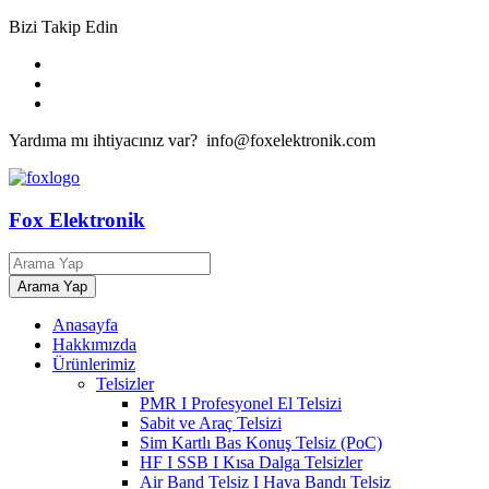
Bizi Takip Edin
Yardıma mı ihtiyacınız var? info@foxelektronik.com
Fox Elektronik
Anasayfa
Hakkımızda
Ürünlerimiz
Telsizler
PMR I Profesyonel El Telsizi
Sabit ve Araç Telsizi
Sim Kartlı Bas Konuş Telsiz (PoC)
HF I SSB I Kısa Dalga Telsizler
Air Band Telsiz I Hava Bandı Telsiz