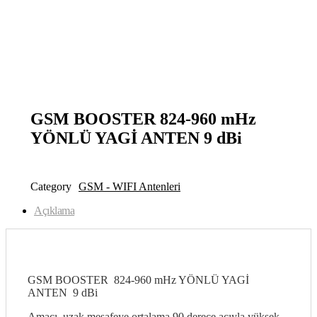
open
open
GSM BOOSTER 824-960 mHz
YÖNLÜ YAGİ ANTEN 9 dBi
Category
GSM - WIFI Antenleri
Açıklama
GSM BOOSTER 824-960 mHz YÖNLÜ YAGİ
ANTEN 9 dBi
Amacı, uzak mesafeye ortalama 90 derece açıyla yüksek