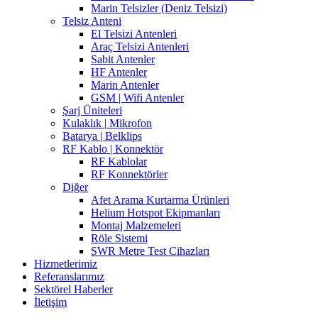
Marin Telsizler (Deniz Telsizi)
Telsiz Anteni
El Telsizi Antenleri
Araç Telsizi Antenleri
Sabit Antenler
HF Antenler
Marin Antenler
GSM | Wifi Antenler
Şarj Üniteleri
Kulaklık | Mikrofon
Batarya | Belklips
RF Kablo | Konnektör
RF Kablolar
RF Konnektörler
Diğer
Afet Arama Kurtarma Ürünleri
Helium Hotspot Ekipmanları
Montaj Malzemeleri
Röle Sistemi
SWR Metre Test Cihazları
Hizmetlerimiz
Referanslarımız
Sektörel Haberler
İletişim