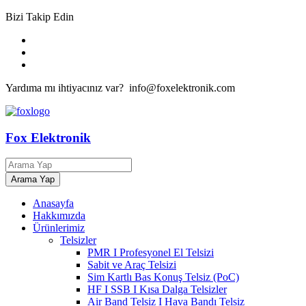
Bizi Takip Edin
Yardıma mı ihtiyacınız var? info@foxelektronik.com
Fox Elektronik
Anasayfa
Hakkımızda
Ürünlerimiz
Telsizler
PMR I Profesyonel El Telsizi
Sabit ve Araç Telsizi
Sim Kartlı Bas Konuş Telsiz (PoC)
HF I SSB I Kısa Dalga Telsizler
Air Band Telsiz I Hava Bandı Telsiz