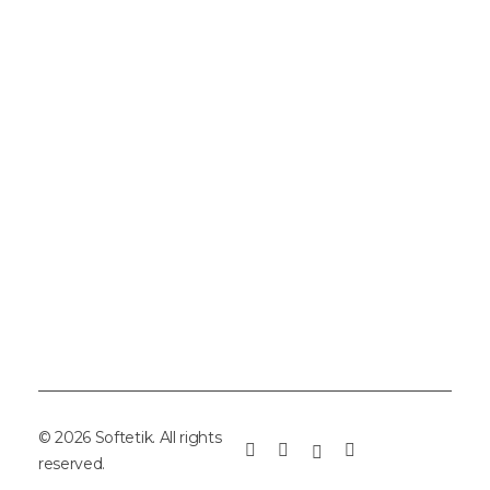
Ürü
İlet
© 2026 Softetik. All rights
reserved.