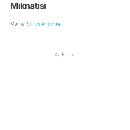
Mıknatısı
Marka:
Sirius Antenna
Açıklama
Kampanya ve
yeniliklerden ilk sen
haberdar ol.