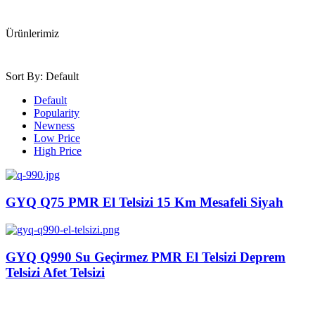
Ürünlerimiz
Sort By:
Default
Default
Popularity
Newness
Low Price
High Price
GYQ Q75 PMR El Telsizi 15 Km Mesafeli Siyah
GYQ Q990 Su Geçirmez PMR El Telsizi Deprem
Telsizi Afet Telsizi