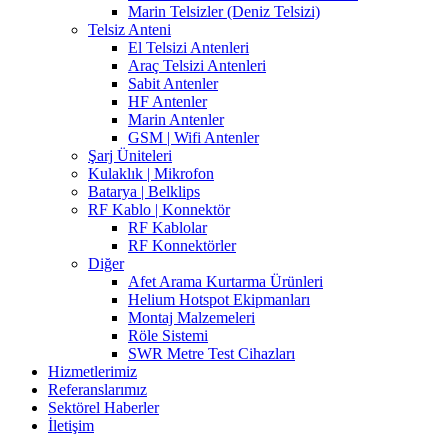
Marin Telsizler (Deniz Telsizi)
Telsiz Anteni
El Telsizi Antenleri
Araç Telsizi Antenleri
Sabit Antenler
HF Antenler
Marin Antenler
GSM | Wifi Antenler
Şarj Üniteleri
Kulaklık | Mikrofon
Batarya | Belklips
RF Kablo | Konnektör
RF Kablolar
RF Konnektörler
Diğer
Afet Arama Kurtarma Ürünleri
Helium Hotspot Ekipmanları
Montaj Malzemeleri
Röle Sistemi
SWR Metre Test Cihazları
Hizmetlerimiz
Referanslarımız
Sektörel Haberler
İletişim