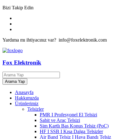
Bizi Takip Edin
Yardıma mı ihtiyacınız var? info@foxelektronik.com
Fox Elektronik
Anasayfa
Hakkımızda
Ürünlerimiz
Telsizler
PMR I Profesyonel El Telsizi
Sabit ve Araç Telsizi
Sim Kartlı Bas Konuş Telsiz (PoC)
HF I SSB I Kısa Dalga Telsizler
Air Band Telsiz I Hava Bandı Telsiz