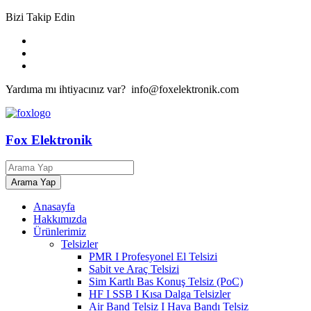
Bizi Takip Edin
Yardıma mı ihtiyacınız var? info@foxelektronik.com
Fox Elektronik
Anasayfa
Hakkımızda
Ürünlerimiz
Telsizler
PMR I Profesyonel El Telsizi
Sabit ve Araç Telsizi
Sim Kartlı Bas Konuş Telsiz (PoC)
HF I SSB I Kısa Dalga Telsizler
Air Band Telsiz I Hava Bandı Telsiz