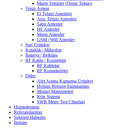
Marin Telsizler (Deniz Telsizi)
Telsiz Anteni
El Telsizi Antenleri
Araç Telsizi Antenleri
Sabit Antenler
HF Antenler
Marin Antenler
GSM | Wifi Antenler
Şarj Üniteleri
Kulaklık | Mikrofon
Batarya | Belklips
RF Kablo | Konnektör
RF Kablolar
RF Konnektörler
Diğer
Afet Arama Kurtarma Ürünleri
Helium Hotspot Ekipmanları
Montaj Malzemeleri
Röle Sistemi
SWR Metre Test Cihazları
Hizmetlerimiz
Referanslarımız
Sektörel Haberler
İletişim