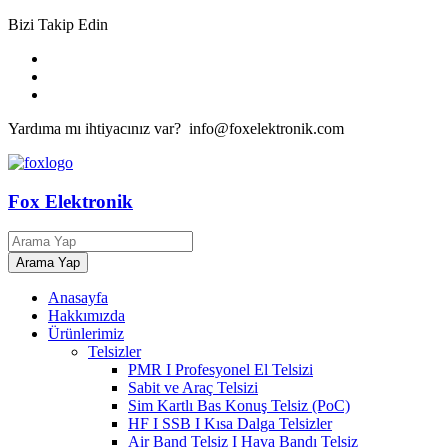
Bizi Takip Edin
Yardıma mı ihtiyacınız var? info@foxelektronik.com
Fox Elektronik
Anasayfa
Hakkımızda
Ürünlerimiz
Telsizler
PMR I Profesyonel El Telsizi
Sabit ve Araç Telsizi
Sim Kartlı Bas Konuş Telsiz (PoC)
HF I SSB I Kısa Dalga Telsizler
Air Band Telsiz I Hava Bandı Telsiz