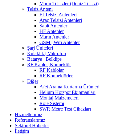
Marin Telsizler (Deniz Telsizi)
Telsiz Anteni
El Telsizi Antenleri
Araç Telsizi Antenleri
Sabit Antenler
HF Antenler
Marin Antenler
GSM | Wifi Antenler
Şarj Üniteleri
Kulaklık | Mikrofon
Batarya | Belklips
RF Kablo | Konnektör
RF Kablolar
RF Konnektörler
Diğer
Afet Arama Kurtarma Ürünleri
Helium Hotspot Ekipmanları
Montaj Malzemeleri
Röle Sistemi
SWR Metre Test Cihazları
Hizmetlerimiz
Referanslarımız
Sektörel Haberler
İletişim