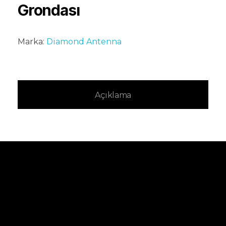
Grondası
Marka:
Diamond Antenna
Açıklama
Kampanya ve
yeniliklerden ilk sen
haberdar ol.