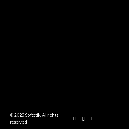
Ürü
İlet
© 2026 Softetik. All rights
reserved.