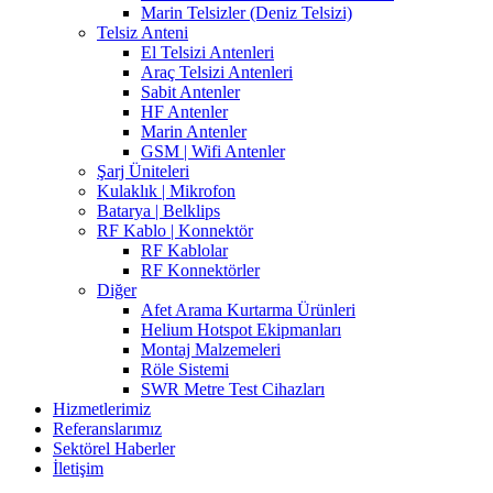
Marin Telsizler (Deniz Telsizi)
Telsiz Anteni
El Telsizi Antenleri
Araç Telsizi Antenleri
Sabit Antenler
HF Antenler
Marin Antenler
GSM | Wifi Antenler
Şarj Üniteleri
Kulaklık | Mikrofon
Batarya | Belklips
RF Kablo | Konnektör
RF Kablolar
RF Konnektörler
Diğer
Afet Arama Kurtarma Ürünleri
Helium Hotspot Ekipmanları
Montaj Malzemeleri
Röle Sistemi
SWR Metre Test Cihazları
Hizmetlerimiz
Referanslarımız
Sektörel Haberler
İletişim