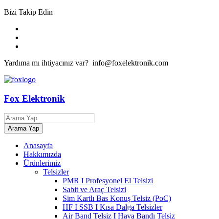
Bizi Takip Edin
Yardıma mı ihtiyacınız var? info@foxelektronik.com
Fox Elektronik
Anasayfa
Hakkımızda
Ürünlerimiz
Telsizler
PMR I Profesyonel El Telsizi
Sabit ve Araç Telsizi
Sim Kartlı Bas Konuş Telsiz (PoC)
HF I SSB I Kısa Dalga Telsizler
Air Band Telsiz I Hava Bandı Telsiz