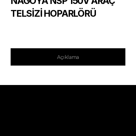
NAGOYA NSP 150V ARAÇ
TELSİZİ HOPARLÖRÜ
Açıklama
Kampanya ve
yeniliklerden ilk sen
haberdar ol.