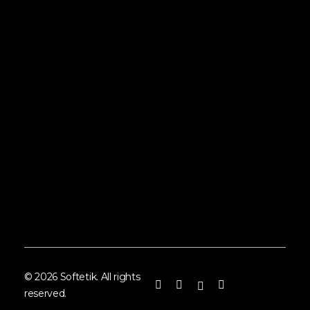
Ürü
İlet
© 2026 Softetik. All rights
reserved.