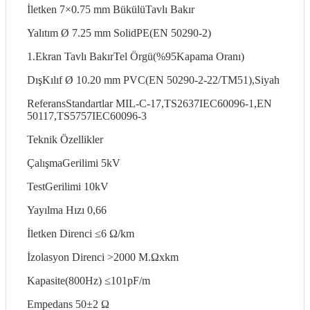
İletken 7×0.75 mm BükülüTavlı Bakır
Yalıtım Ø 7.25 mm SolidPE(EN 50290-2)
1.Ekran Tavlı BakırTel Örgü(%95Kapama Oranı)
DışKılıf Ø 10.20 mm PVC(EN 50290-2-22/TM51),Siyah
ReferansStandartlar MIL-C-17,TS2637IEC60096-1,EN
50117,TS5757IEC60096-3
Teknik Özellikler
ÇalışmaGerilimi 5kV
TestGerilimi 10kV
Yayılma Hızı 0,66
İletken Direnci ≤6 Ω/km
İzolasyon Direnci >2000 M.Ωxkm
Kapasite(800Hz) ≤101pF/m
Empedans 50±2 Ω