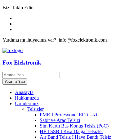
Bizi Takip Edin
Yardıma mı ihtiyacınız var? info@foxelektronik.com
Fox Elektronik
Anasayfa
Hakkımızda
Ürünlerimiz
Telsizler
PMR I Profesyonel El Telsizi
Sabit ve Araç Telsizi
Sim Kartlı Bas Konuş Telsiz (PoC)
HF I SSB I Kısa Dalga Telsizler
Air Band Telsiz I Hava Bandı Telsiz