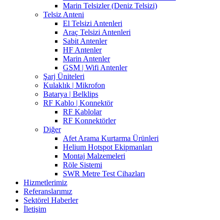
Marin Telsizler (Deniz Telsizi)
Telsiz Anteni
El Telsizi Antenleri
Araç Telsizi Antenleri
Sabit Antenler
HF Antenler
Marin Antenler
GSM | Wifi Antenler
Şarj Üniteleri
Kulaklık | Mikrofon
Batarya | Belklips
RF Kablo | Konnektör
RF Kablolar
RF Konnektörler
Diğer
Afet Arama Kurtarma Ürünleri
Helium Hotspot Ekipmanları
Montaj Malzemeleri
Röle Sistemi
SWR Metre Test Cihazları
Hizmetlerimiz
Referanslarımız
Sektörel Haberler
İletişim