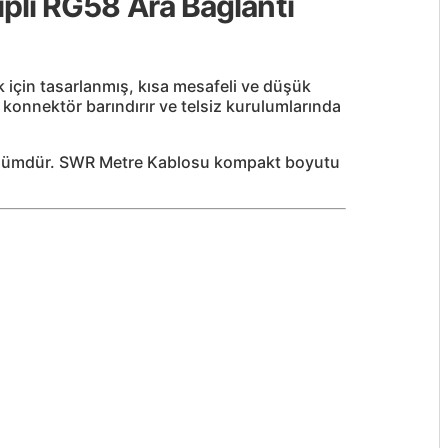
plı RG58 Ara Bağlantı
k için tasarlanmış, kısa mesafeli ve düşük
konnektör barındırır ve telsiz kurulumlarında
r çözümdür. SWR Metre Kablosu kompakt boyutu