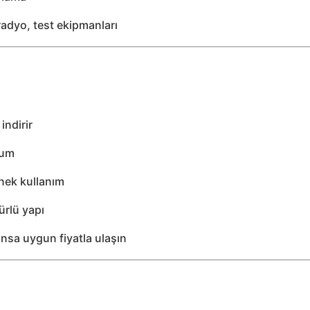
adyo, test ekipmanları
indirir
lum
snek kullanım
ürlü yapı
sa uygun fiyatla ulaşın