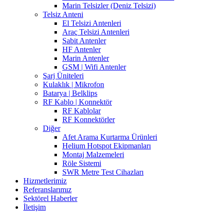
Marin Telsizler (Deniz Telsizi)
Telsiz Anteni
El Telsizi Antenleri
Araç Telsizi Antenleri
Sabit Antenler
HF Antenler
Marin Antenler
GSM | Wifi Antenler
Şarj Üniteleri
Kulaklık | Mikrofon
Batarya | Belklips
RF Kablo | Konnektör
RF Kablolar
RF Konnektörler
Diğer
Afet Arama Kurtarma Ürünleri
Helium Hotspot Ekipmanları
Montaj Malzemeleri
Röle Sistemi
SWR Metre Test Cihazları
Hizmetlerimiz
Referanslarımız
Sektörel Haberler
İletişim