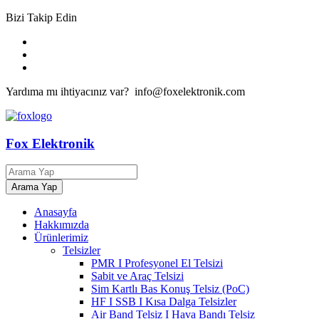
Bizi Takip Edin
Yardıma mı ihtiyacınız var? info@foxelektronik.com
Fox Elektronik
Anasayfa
Hakkımızda
Ürünlerimiz
Telsizler
PMR I Profesyonel El Telsizi
Sabit ve Araç Telsizi
Sim Kartlı Bas Konuş Telsiz (PoC)
HF I SSB I Kısa Dalga Telsizler
Air Band Telsiz I Hava Bandı Telsiz