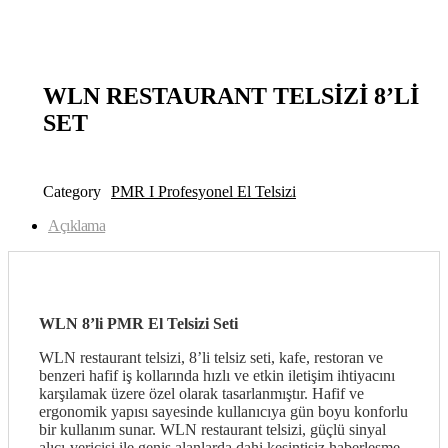
open
WLN RESTAURANT TELSİZİ 8’Lİ
SET
Category
PMR I Profesyonel El Telsizi
Açıklama
WLN 8’li PMR El Telsizi Seti
WLN restaurant telsizi, 8’li telsiz seti, kafe, restoran ve
benzeri hafif iş kollarında hızlı ve etkin iletişim ihtiyacını
karşılamak üzere özel olarak tasarlanmıştır. Hafif ve
ergonomik yapısı sayesinde kullanıcıya gün boyu konforlu
bir kullanım sunar. WLN restaurant telsizi, güçlü sinyal
alıcı-vericisi ile geniş alanlarda dahi kesintisiz haberleşme