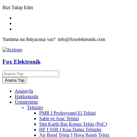
Bizi Takip Edin
Yardıma mı ihtiyacınız var? info@foxelektronik.com
Fox Elektronik
Anasayfa
Hakkımızda
Ürünlerimiz
Telsizler
PMR I Profesyonel El Telsizi
Sabit ve Araç Telsizi
Sim Kartlı Bas Konuş Telsiz (PoC)
HF I SSB I Kısa Dalga Telsizler
Air Band Telsiz I Hava Bandı Telsiz