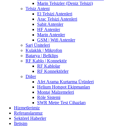
Marin Telsizler (Deniz Telsizi)
Telsiz Anteni
El Telsizi Antenleri
Araç Telsizi Antenleri
Sabit Antenler
HF Antenler
Marin Antenler
GSM | Wifi Antenler
Şarj Üniteleri
Kulaklık | Mikrofon
Batarya | Belklips
RF Kablo | Konnektör
RF Kablolar
RF Konnektörler
Diğer
Afet Arama Kurtarma Ürünleri
Helium Hotspot Ekipmanları
Montaj Malzemeleri
Röle Sistemi
SWR Metre Test Cihazları
Hizmetlerimiz
Referanslarımız
Sektörel Haberler
İletişim