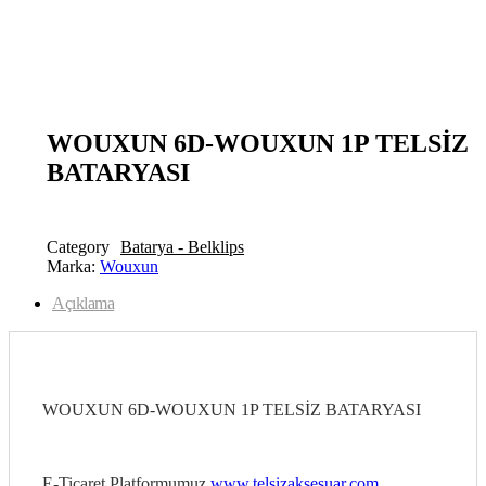
open
open
WOUXUN 6D-WOUXUN 1P TELSİZ
BATARYASI
Category
Batarya - Belklips
Marka:
Wouxun
Açıklama
WOUXUN 6D-WOUXUN 1P TELSİZ BATARYASI
E-Ticaret Platformumuz
www.telsizaksesuar.com