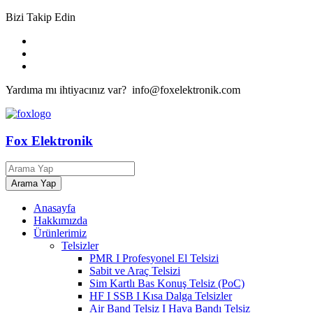
Bizi Takip Edin
Yardıma mı ihtiyacınız var? info@foxelektronik.com
Fox Elektronik
Anasayfa
Hakkımızda
Ürünlerimiz
Telsizler
PMR I Profesyonel El Telsizi
Sabit ve Araç Telsizi
Sim Kartlı Bas Konuş Telsiz (PoC)
HF I SSB I Kısa Dalga Telsizler
Air Band Telsiz I Hava Bandı Telsiz