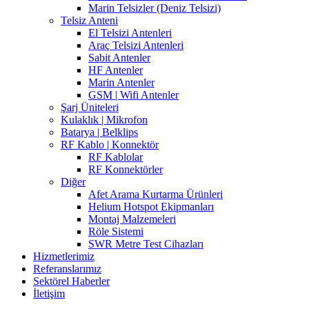
Marin Telsizler (Deniz Telsizi)
Telsiz Anteni
El Telsizi Antenleri
Araç Telsizi Antenleri
Sabit Antenler
HF Antenler
Marin Antenler
GSM | Wifi Antenler
Şarj Üniteleri
Kulaklık | Mikrofon
Batarya | Belklips
RF Kablo | Konnektör
RF Kablolar
RF Konnektörler
Diğer
Afet Arama Kurtarma Ürünleri
Helium Hotspot Ekipmanları
Montaj Malzemeleri
Röle Sistemi
SWR Metre Test Cihazları
Hizmetlerimiz
Referanslarımız
Sektörel Haberler
İletişim